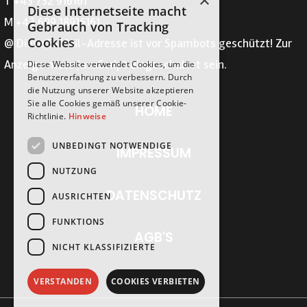
×
T +43 732 916161
Diese Internetseite macht
M +43 699 18916161
Gebrauch von Tracking
Cookies
@
Diese E-Mail-Adresse ist vor Spambots geschützt! Zur
Anzeige muss JavaScript eingeschaltet sein.
Diese Website verwendet Cookies, um die
Benutzererfahrung zu verbessern. Durch
die Nutzung unserer Website akzeptieren
Sie alle Cookies gemäß unserer Cookie-
HOME
Richtlinie.
Hinweise
UNBEDINGT NOTWENDIGE
IMPRESSUM
NUTZUNG
DATENSCHUTZ
AUSRICHTEN
FUNKTIONS
AGB'S
NICHT KLASSIFIZIERTE
VERSTANDEN
COOKIES VERBIETEN