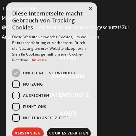
×
T +43 732 916161
Diese Internetseite macht
M +43 699 18916161
Gebrauch von Tracking
Cookies
@
Diese E-Mail-Adresse ist vor Spambots geschützt! Zur
Anzeige muss JavaScript eingeschaltet sein.
Diese Website verwendet Cookies, um die
Benutzererfahrung zu verbessern. Durch
die Nutzung unserer Website akzeptieren
Sie alle Cookies gemäß unserer Cookie-
HOME
Richtlinie.
Hinweise
UNBEDINGT NOTWENDIGE
IMPRESSUM
NUTZUNG
DATENSCHUTZ
AUSRICHTEN
FUNKTIONS
AGB'S
NICHT KLASSIFIZIERTE
VERSTANDEN
COOKIES VERBIETEN